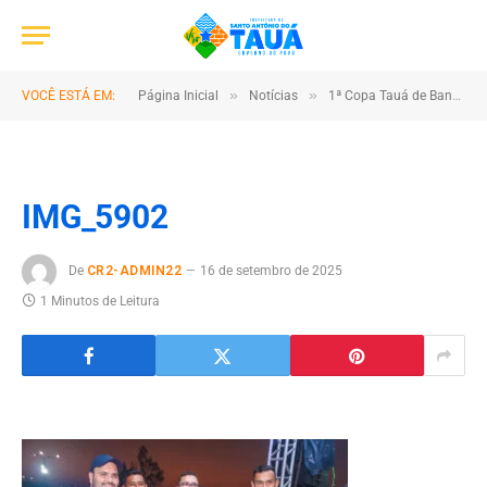
»
»
VOCÊ ESTÁ EM:
Página Inicial
Notícias
1ª Copa Tauá de Bandas e Fanfarra reúne talento e cultura no município
IMG_5902
De
CR2-ADMIN22
16 de setembro de 2025
1 Minutos de Leitura