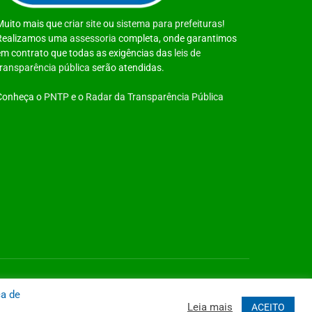
Muito mais que
criar site
ou
sistema para prefeituras
!
Realizamos uma
assessoria
completa, onde garantimos
em contrato que todas as exigências das
leis de
transparência pública
serão atendidas.
Conheça o
PNTP
e o
Radar da Transparência Pública
 Site
Acessar Área Administrativa
Acessar o Webmail
ca de
Leia mais
ACEITO