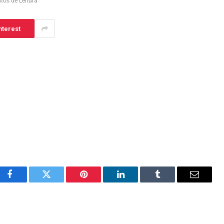
tos de Leitura
nterest
Facebook
Twitter
Pinterest
LinkedIn
Tumblr
Email