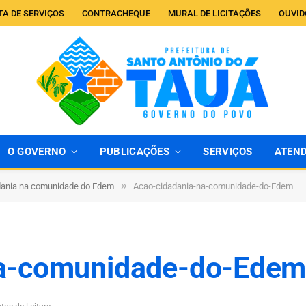
TA DE SERVIÇOS
CONTRACHEQUE
MURAL DE LICITAÇÕES
OUVID
O GOVERNO
PUBLICAÇÕES
SERVIÇOS
ATEN
»
dania na comunidade do Edem
Acao-cidadania-na-comunidade-do-Edem
na-comunidade-do-Ede