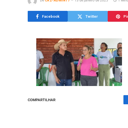
De
CR2-ADMIN17
13 de janeiro de 2025
1 Minu
Facebook
Twitter
Pi
COMPARTILHAR