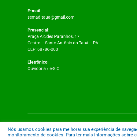
E-mail:
semad.taua@gmail.com
Presencial:
Praça Alcides Paranhos, 17
Centro – Santo Antônio do Tauá – PA
CEP: 68786-000
Eletrônico:
Ouvidoria
/
e-SIC
Todos os direitos reservados a Prefeitura Municipal de Santo A
Nós usamos cookies para melhorar sua experiência de navegação
monitoramento de cookies. Para ter mais informações sobre co