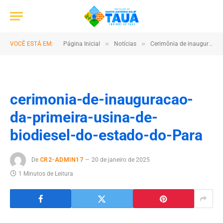
»
»
VOCÊ ESTÁ EM:
Página Inicial
Notícias
Cerimônia de inauguração da primeira usina de biodiesel do estado do Pará
cerimonia-de-inauguracao-
da-primeira-usina-de-
biodiesel-do-estado-do-Para
De
CR2-ADMIN17
20 de janeiro de 2025
1 Minutos de Leitura