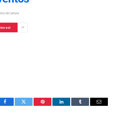
tos de Leitura
nterest
Facebook
Twitter
Pinterest
LinkedIn
Tumblr
Email