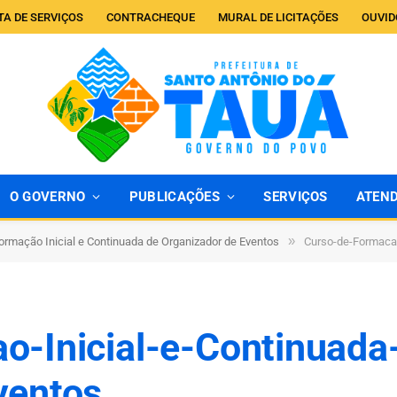
TA DE SERVIÇOS
CONTRACHEQUE
MURAL DE LICITAÇÕES
OUVID
O GOVERNO
PUBLICAÇÕES
SERVIÇOS
ATEN
»
ormação Inicial e Continuada de Organizador de Eventos
Curso-de-Formacao
o-Inicial-e-Continuada
ventos