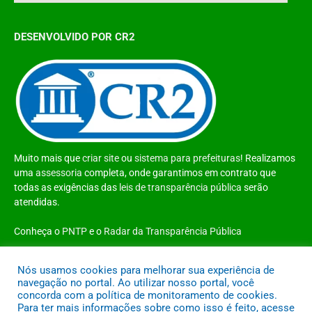
DESENVOLVIDO POR CR2
Muito mais que
criar site
ou
sistema para prefeituras
! Realizamos
uma
assessoria
completa, onde garantimos em contrato que
todas as exigências das
leis de transparência pública
serão
atendidas.
Conheça o
PNTP
e o
Radar da Transparência Pública
Nós usamos cookies para melhorar sua experiência de
navegação no portal. Ao utilizar nosso portal, você
concorda com a política de monitoramento de cookies.
Todos os direitos reservados a Prefeitura Municipal de Santo Antônio do
Para ter mais informações sobre como isso é feito, acesse