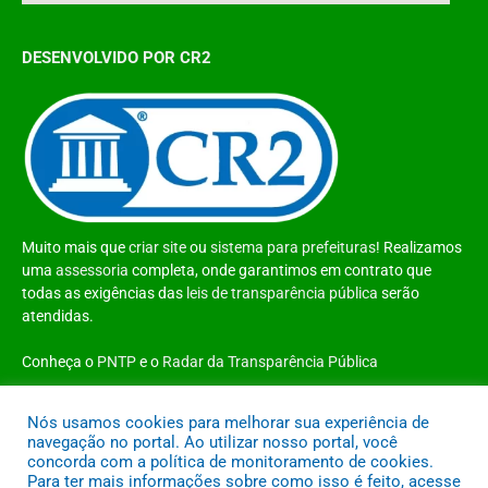
DESENVOLVIDO POR CR2
Muito mais que
criar site
ou
sistema para prefeituras
! Realizamos
uma
assessoria
completa, onde garantimos em contrato que
todas as exigências das
leis de transparência pública
serão
atendidas.
Conheça o
PNTP
e o
Radar da Transparência Pública
Nós usamos cookies para melhorar sua experiência de
navegação no portal. Ao utilizar nosso portal, você
concorda com a política de monitoramento de cookies.
Todos os direitos reservados a Prefeitura Municipal de Santo Antônio do
Para ter mais informações sobre como isso é feito, acesse