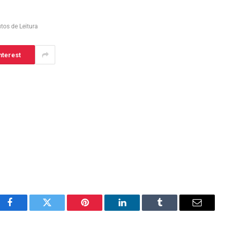
tos de Leitura
nterest
Facebook
Twitter
Pinterest
LinkedIn
Tumblr
Email