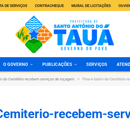
TA DE SERVIÇOS
CONTRACHEQUE
MURAL DE LICITAÇÕES
OUVID
O GOVERNO
PUBLICAÇÕES
SERVIÇOS
ATEN
»
rro do Cemitério recebem serviços de roçagem
Pina-e-bairro-do-Cemiterio-
Cemiterio-recebem-serv