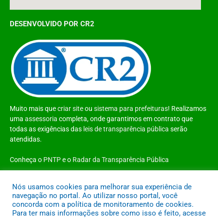
DESENVOLVIDO POR CR2
Muito mais que
criar site
ou
sistema para prefeituras
! Realizamos
uma
assessoria
completa, onde garantimos em contrato que
todas as exigências das
leis de transparência pública
serão
atendidas.
Conheça o
PNTP
e o
Radar da Transparência Pública
Nós usamos cookies para melhorar sua experiência de
navegação no portal. Ao utilizar nosso portal, você
concorda com a política de monitoramento de cookies.
Todos os direitos reservados a Prefeitura Municipal de Santo Antônio do
Para ter mais informações sobre como isso é feito, acesse
Tauá