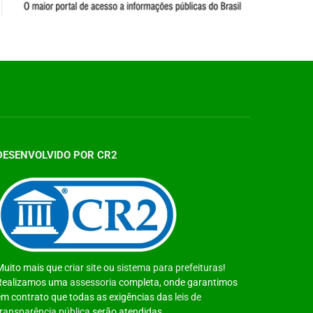
DESENVOLVIDO POR CR2
Muito mais que
criar site
ou
sistema para prefeituras
!
Realizamos uma
assessoria
completa, onde garantimos
em contrato que todas as exigências das
leis de
transparência pública
serão atendidas.