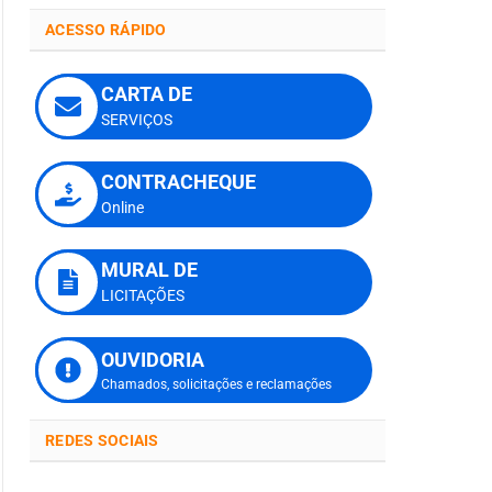
ACESSO
RÁPIDO
CARTA DE
SERVIÇOS
CONTRACHEQUE
Online
MURAL DE
LICITAÇÕES
OUVIDORIA
Chamados, solicitações e reclamações
REDES
SOCIAIS