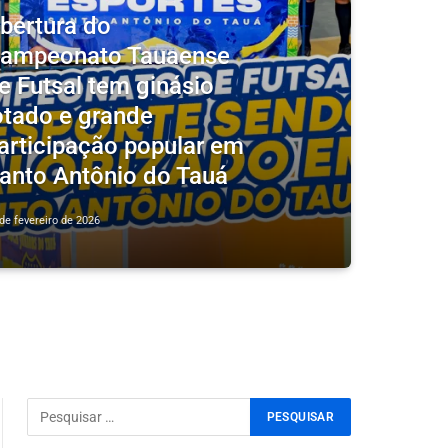
bertura do
ampeonato Tauaense
e Futsal tem ginásio
otado e grande
articipação popular em
anto Antônio do Tauá
de fevereiro de 2026