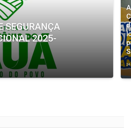
A
C
d
DE SEGURANÇA
l
CIONAL 2025-
p
S
24 