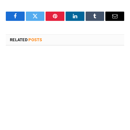
Facebook
Twitter
Pinterest
LinkedIn
Tumblr
Email
RELATED
POSTS