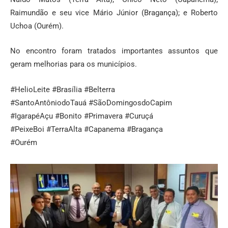
Raimundão e seu vice Mário Júnior (Bragança); e Roberto
Uchoa (Ourém).
No encontro foram tratados importantes assuntos que
geram melhorias para os municípios.
#HelioLeite #Brasília #Belterra
#SantoAntôniodoTauá #SãoDomingosdoCapim
#IgarapéAçu #Bonito #Primavera #Curuçá
#PeixeBoi #TerraAlta #Capanema #Bragança
#Ourém