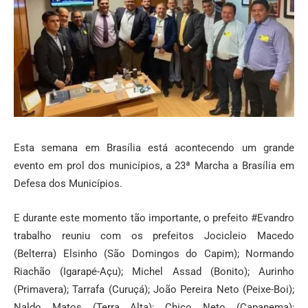
Esta semana em Brasília está acontecendo um grande
evento em prol dos municípios, a 23ª Marcha a Brasília em
Defesa dos Municípios.
E durante este momento tão importante, o prefeito #Evandro
trabalho reuniu com os prefeitos Jocicleio Macedo
(Belterra) Elsinho (São Domingos do Capim); Normando
Riachão (Igarapé-Açu); Michel Assad (Bonito); Aurinho
(Primavera); Tarrafa (Curuçá); João Pereira Neto (Peixe-Boi);
Naldo Matos (Terra Alta); Chico Neto (Capanema);