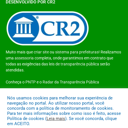
DESENVOLVIDO POR CR2
Muito mais que
criar site
ou
sistema para prefeituras
! Realizamos
uma
assessoria
completa, onde garantimos em contrato que
todas as exigências das
leis de transparência pública
serão
atendidas.
Conheça o
PNTP
e o
Radar da Transparência Pública
Nós usamos cookies para melhorar sua experiência de
navegação no portal. Ao utilizar nosso portal, você
concorda com a política de monitoramento de cookies.
Todos os direitos reservados a Prefeitura Municipal de Santo Antônio do
Para ter mais informações sobre como isso é feito, acesse
Tauá
Política de cookies (
Leia mais
). Se você concorda, clique
em ACEITO.