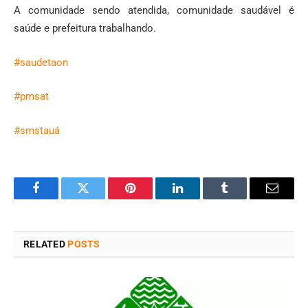
A comunidade sendo atendida, comunidade saudável é
saúde e prefeitura trabalhando.
#saudetaon
#pmsat
#smstauá
Facebook
Twitter
Pinterest
LinkedIn
Tumblr
Email
RELATED
POSTS