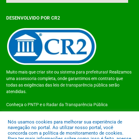
DESENVOLVIDO POR CR2
Muito mais que
criar site
ou
sistema para prefeituras
! Realizamos
uma
assessoria
completa, onde garantimos em contrato que
todas as exigências das
leis de transparência pública
serão
atendidas.
Conheça o
PNTP
e o
Radar da Transparência Pública
Nós usamos cookies para melhorar sua experiência de
navegação no portal. Ao utilizar nosso portal, você
concorda com a política de monitoramento de cookies.
Todos os direitos reservados a Prefeitura Municipal de Santo Antônio do
Para ter mais informações sobre como isso é feito, acesse