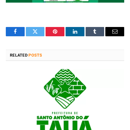
Facebook
Twitter
Pinterest
LinkedIn
Tumblr
Email
RELATED
POSTS