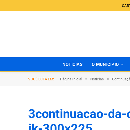
CAR
NOTÍCIAS
O MUNICÍPIO
»
»
VOCÊ ESTÁ EM:
Página Inicial
Notícias
Continuaçã
3continuacao-da-
jk-300×225