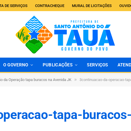
TA DE SERVIÇOS
CONTRACHEQUE
MURAL DE LICITAÇÕES
OUVID
O GOVERNO
PUBLICAÇÕES
SERVIÇOS
ATEN
»
o da Operação tapa buracos na Avenida JK
3continuacao-da-operacao-tap
operacao-tapa-buracos