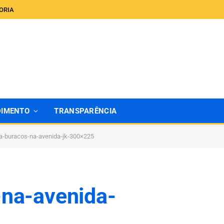
ORIA
DIMENTO
TRANSPARÊNCIA
a-buracos-na-avenida-jk-300×225
-na-avenida-