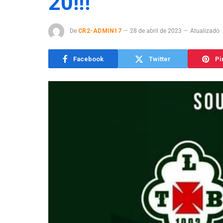
20!!!
De
CR2-ADMIN17
28 de abril de 2023
Atualizado
Facebook
Twitter
Pi