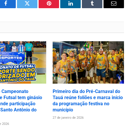
Facebook
Twitter
Pinterest
LinkedIn
Tumblr
Email
o Campeonato
Primeiro dia do Pré-Carnaval do
 Futsal tem ginásio
Tauá reúne foliões e marca início
ande participação
da programação festiva no
 Santo Antônio do
município
27 de janeiro de 2026
de 2026