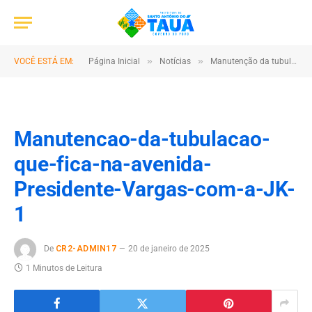
»
»
VOCÊ ESTÁ EM:
Página Inicial
Notícias
Manutenção da tubulação que fica na avenida Presidente Vargas com a JK
Manutencao-da-tubulacao-
que-fica-na-avenida-
Presidente-Vargas-com-a-JK-
1
De
CR2-ADMIN17
20 de janeiro de 2025
1 Minutos de Leitura