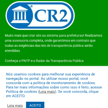
Muito mais que
criar site
ou
sistema para prefeituras
! Realizamos
uma
assessoria
completa, onde garantimos em contrato que
todas as exigências das
leis de transparência pública
serão
atendidas.
Conheça o
PNTP
e o
Radar da Transparência Pública
Nós usamos cookies para melhorar sua experiência de
navegação no portal. Ao utilizar nosso portal, você
concorda com a política de monitoramento de cookies.
Todos os direitos reservados a Prefeitura Municipal de Santo Antônio do
Para ter mais informações sobre como isso é feito, acesse
Tauá
Política de cookies (
Leia mais
). Se você concorda, clique
em ACEITO.
Mapa do Site
Acessar Área Administrativa
Acessar o Webmail
Leia mais
ACEITO