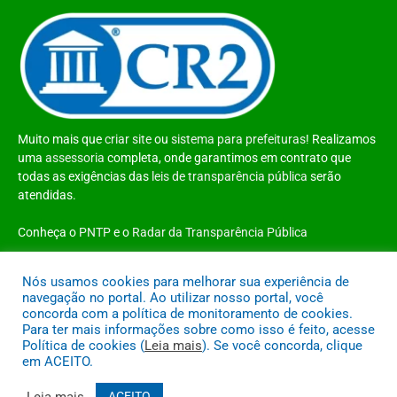
Muito mais que
criar site
ou
sistema para prefeituras
! Realizamos
uma
assessoria
completa, onde garantimos em contrato que
todas as exigências das
leis de transparência pública
serão
atendidas.
Conheça o
PNTP
e o
Radar da Transparência Pública
Nós usamos cookies para melhorar sua experiência de
navegação no portal. Ao utilizar nosso portal, você
concorda com a política de monitoramento de cookies.
Todos os direitos reservados a Prefeitura Municipal de Santo Antônio do
Para ter mais informações sobre como isso é feito, acesse
Tauá
Política de cookies (
Leia mais
). Se você concorda, clique
em ACEITO.
Mapa do Site
Acessar Área Administrativa
Acessar o Webmail
Leia mais
ACEITO