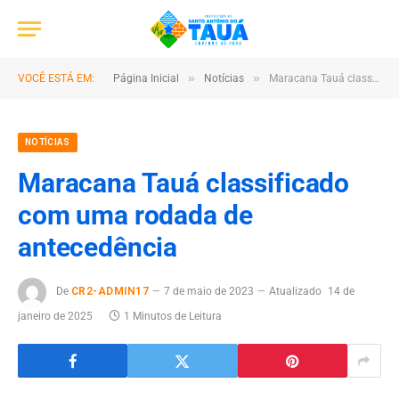
»
»
VOCÊ ESTÁ EM:
Página Inicial
Notícias
Maracana Tauá classificado com uma rodada de antecedência
NOTÍCIAS
Maracana Tauá classificado
com uma rodada de
antecedência
De
CR2-ADMIN17
7 de maio de 2023
Atualizado
14 de
janeiro de 2025
1 Minutos de Leitura