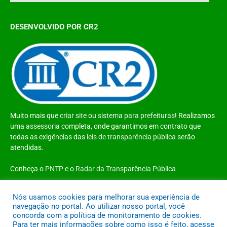
DESENVOLVIDO POR CR2
Muito mais que
criar site
ou
sistema para prefeituras
! Realizamos
uma
assessoria
completa, onde garantimos em contrato que
todas as exigências das
leis de transparência pública
serão
atendidas.
Conheça o
PNTP
e o
Radar da Transparência Pública
Nós usamos cookies para melhorar sua experiência de
navegação no portal. Ao utilizar nosso portal, você
concorda com a política de monitoramento de cookies.
Todos os direitos reservados a Prefeitura Municipal de Santo Antônio do
Para ter mais informações sobre como isso é feito, acesse