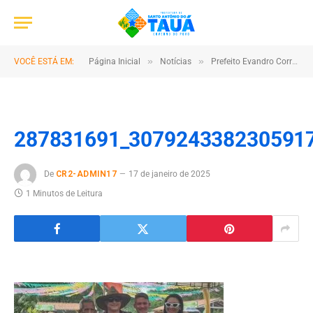
»
»
VOCÊ ESTÁ EM:
Página Inicial
Notícias
Prefeito Evandro Corrêa Participou do Festival do Marisco Em Borralhos
287831691_307924338230591
De
CR2-ADMIN17
17 de janeiro de 2025
1 Minutos de Leitura