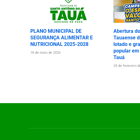
PLANO MUNICIPAL DE
Abertura d
SEGURANÇA ALIMENTAR E
Tauaense de
NUTRICIONAL 2025-2028
lotado e gr
popular em
18 de maio de 2026
Tauá
24 de fevereiro 