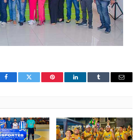
Facebook
Twitter
Pinterest
LinkedIn
Tumblr
Email