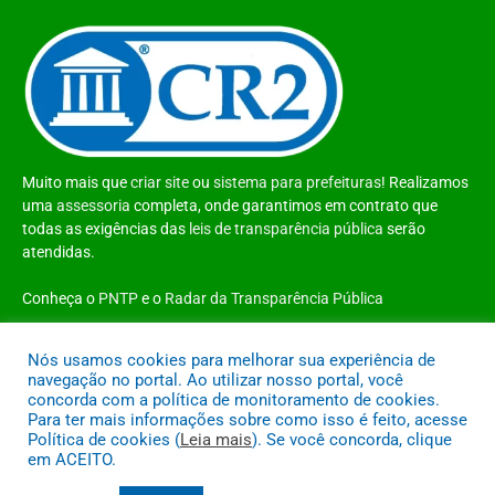
Muito mais que
criar site
ou
sistema para prefeituras
! Realizamos
uma
assessoria
completa, onde garantimos em contrato que
todas as exigências das
leis de transparência pública
serão
atendidas.
Conheça o
PNTP
e o
Radar da Transparência Pública
Nós usamos cookies para melhorar sua experiência de
navegação no portal. Ao utilizar nosso portal, você
concorda com a política de monitoramento de cookies.
Todos os direitos reservados a Prefeitura Municipal de Santo Antônio do
Para ter mais informações sobre como isso é feito, acesse
Tauá
Política de cookies (
Leia mais
). Se você concorda, clique
em ACEITO.
Mapa do Site
Acessar Área Administrativa
Acessar o Webmail