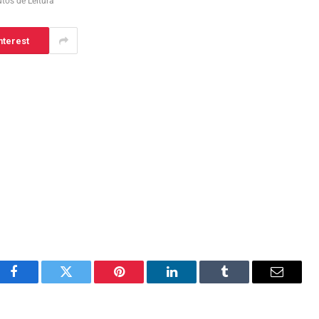
tos de Leitura
nterest
Facebook
Twitter
Pinterest
LinkedIn
Tumblr
Email