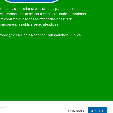
Muito mais que
criar site
ou
sistema para prefeituras
!
Realizamos uma
assessoria
completa, onde garantimos
em contrato que todas as exigências das
leis de
transparência pública
serão atendidas.
Conheça o
PNTP
e o
Radar da Transparência Pública
 Site
Acessar Área Administrativa
Acessar o Webmail
ca de
Leia mais
ACEITO