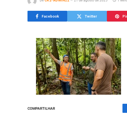
De
CR2-ADMIN22
21 de agosto de 2025
1 Minu
Facebook
Twitter
Pi
COMPARTILHAR