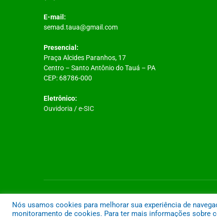
E-mail:
semad.taua@gmail.com
Presencial:
Praça Alcides Paranhos, 17
Centro – Santo Antônio do Tauá – PA
CEP: 68786-000
Eletrônico:
Ouvidoria
/
e-SIC
Todos os direitos reservados a Prefeitura Municipal de Santo A
Nós usamos cookies para melhorar sua experiência de navegação
monitoramento de cookies. Para ter mais informações sobre co