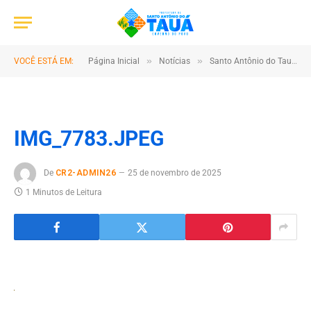
»
»
VOCÊ ESTÁ EM:
Página Inicial
Notícias
Santo Antônio do Tauá é um dos grandes destaques do Pavilhão Pará – Municípios durante a COP30
IMG_7783.JPEG
De
CR2-ADMIN26
25 de novembro de 2025
1 Minutos de Leitura