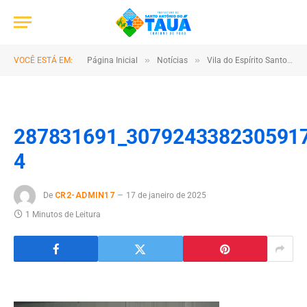
»
»
VOCÊ ESTÁ EM:
Página Inicial
Notícias
Vila do Espírito Santo Recebeu uma Ambulância em Ação da Prefeitura
287831691_307924338230591
4
De
CR2-ADMIN17
17 de janeiro de 2025
1 Minutos de Leitura