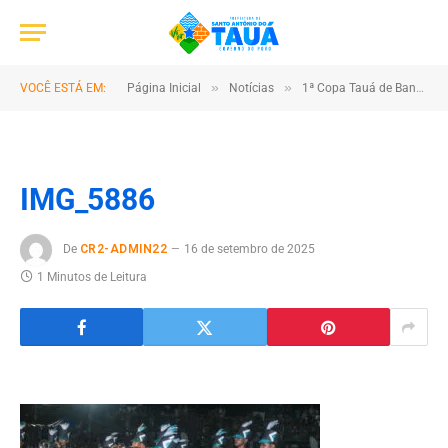
»
»
VOCÊ ESTÁ EM:
Página Inicial
Notícias
1ª Copa Tauá de Bandas e Fanfarra reúne talento e cultura no município
IMG_5886
De
CR2-ADMIN22
16 de setembro de 2025
1 Minutos de Leitura