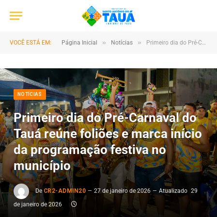
»
»
VOCÊ ESTÁ EM:
Página Inicial
Notícias
Primeiro dia do Pré-Carnaval do Tauá reúne foliões e marca início da programação festiva no município
NOTÍCIAS
Primeiro dia do Pré-Carnaval do
Tauá reúne foliões e marca início
da programação festiva no
município
De
CR2-ADMIN20
27 de janeiro de 2026
Atualizado
29
de janeiro de 2026