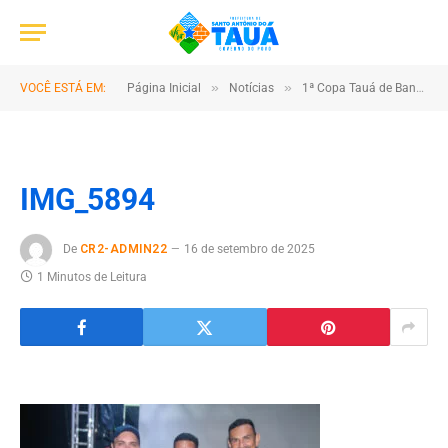
»
»
VOCÊ ESTÁ EM:
Página Inicial
Notícias
1ª Copa Tauá de Bandas e Fanfarra reúne talento e cultura no município
IMG_5894
De
CR2-ADMIN22
16 de setembro de 2025
1 Minutos de Leitura