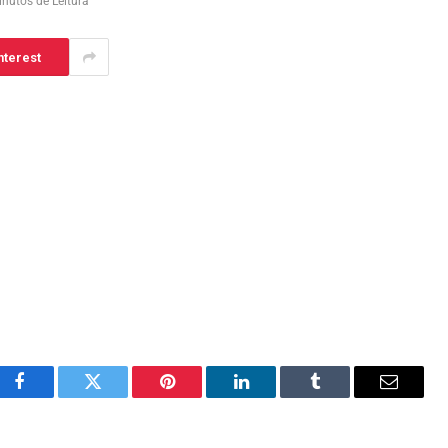
inutos de Leitura
nterest
Facebook
Twitter
Pinterest
LinkedIn
Tumblr
Email