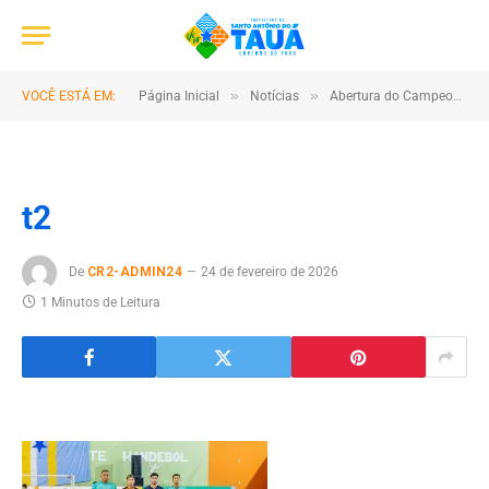
»
»
VOCÊ ESTÁ EM:
Página Inicial
Notícias
Abertura do Campeonato Tauaense de Futsal tem ginásio lotado e grande participação popular em Santo Antônio do Tauá
t2
De
CR2-ADMIN24
24 de fevereiro de 2026
1 Minutos de Leitura