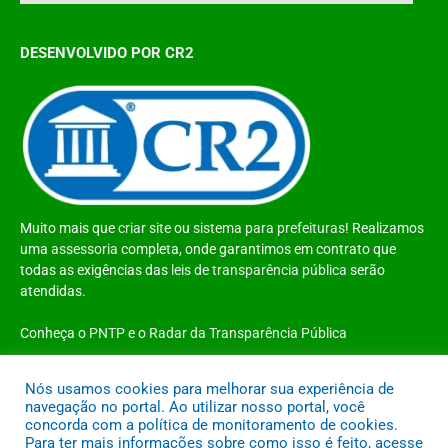
DESENVOLVIDO POR CR2
Muito mais que
criar site
ou
sistema para prefeituras
! Realizamos
uma
assessoria
completa, onde garantimos em contrato que
todas as exigências das
leis de transparência pública
serão
atendidas.
Conheça o
PNTP
e o
Radar da Transparência Pública
Nós usamos cookies para melhorar sua experiência de
navegação no portal. Ao utilizar nosso portal, você
concorda com a política de monitoramento de cookies.
Todos os direitos reservados a Prefeitura Municipal de Santo Antônio do
Para ter mais informações sobre como isso é feito, acesse