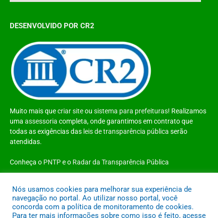
DESENVOLVIDO POR CR2
Muito mais que
criar site
ou
sistema para prefeituras
! Realizamos
uma
assessoria
completa, onde garantimos em contrato que
todas as exigências das
leis de transparência pública
serão
atendidas.
Conheça o
PNTP
e o
Radar da Transparência Pública
Nós usamos cookies para melhorar sua experiência de
navegação no portal. Ao utilizar nosso portal, você
concorda com a política de monitoramento de cookies.
Todos os direitos reservados a Prefeitura Municipal de Santo Antônio do
Para ter mais informações sobre como isso é feito, acesse