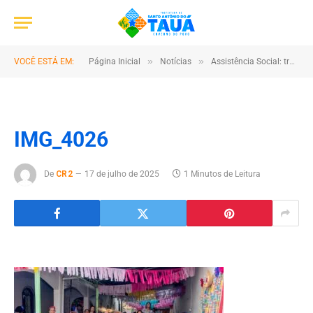
»
»
VOCÊ ESTÁ EM:
Página Inicial
Notícias
Assistência Social: transformando realidades e fortalecendo vínculos no Tauá
IMG_4026
De
CR2
17 de julho de 2025
1 Minutos de Leitura