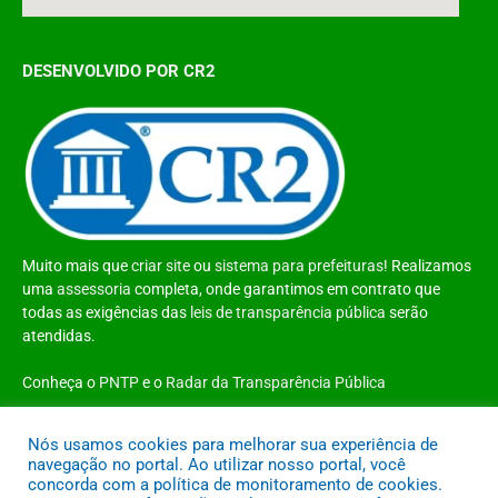
DESENVOLVIDO POR CR2
Muito mais que
criar site
ou
sistema para prefeituras
! Realizamos
uma
assessoria
completa, onde garantimos em contrato que
todas as exigências das
leis de transparência pública
serão
atendidas.
Conheça o
PNTP
e o
Radar da Transparência Pública
Nós usamos cookies para melhorar sua experiência de
navegação no portal. Ao utilizar nosso portal, você
concorda com a política de monitoramento de cookies.
Todos os direitos reservados a Prefeitura Municipal de Santo Antônio do