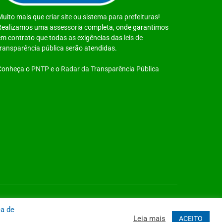
Muito mais que
criar site
ou
sistema para prefeituras
!
Realizamos uma
assessoria
completa, onde garantimos
em contrato que todas as exigências das
leis de
transparência pública
serão atendidas.
Conheça o
PNTP
e o
Radar da Transparência Pública
 Site
Acessar Área Administrativa
Acessar o Webmail
ca de
Leia mais
ACEITO