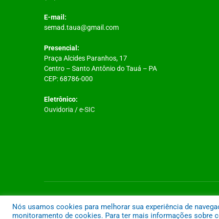
E-mail:
semad.taua@gmail.com
Presencial:
Praça Alcides Paranhos, 17
Centro – Santo Antônio do Tauá – PA
CEP: 68786-000
Eletrônico:
Ouvidoria
/
e-SIC
Todos os direitos reservados a Prefeitura Municipal de Santo A
Nós usamos cookies para melhorar sua experiência de navegação
monitoramento de cookies. Para ter mais informações sobre co