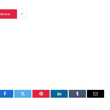
a
nterest
Facebook
Twitter
Pinterest
LinkedIn
Tumblr
Email