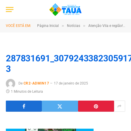
»
»
»
VOCÊ ESTÁ EM:
Página Inicial
Notícias
Atenção Vila e região!
287831691_307924338230591
3
De
CR2-ADMIN17
17 de janeiro de 2025
1 Minutos de Leitura