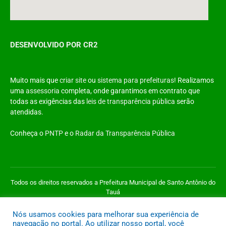
DESENVOLVIDO POR CR2
Muito mais que
criar site
ou
sistema para prefeituras
! Realizamos
uma
assessoria
completa, onde garantimos em contrato que
todas as exigências das
leis de transparência pública
serão
atendidas.
Conheça o
PNTP
e o
Radar da Transparência Pública
Todos os direitos reservados a Prefeitura Municipal de Santo Antônio do
Tauá
Nós usamos cookies para melhorar sua experiência de
Mapa do Site
Acessar Área Administrativa
Acessar o Webmail
navegação no portal. Ao utilizar nosso portal, você