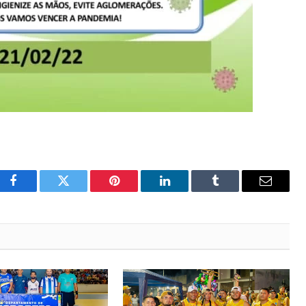
Facebook
Twitter
Pinterest
LinkedIn
Tumblr
Email