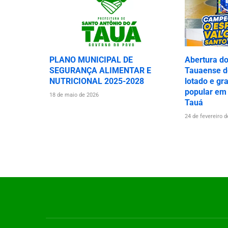
PLANO MUNICIPAL DE
Abertura d
SEGURANÇA ALIMENTAR E
Tauaense de
NUTRICIONAL 2025-2028
lotado e gr
popular em
18 de maio de 2026
Tauá
24 de fevereiro 