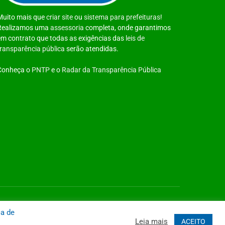
Muito mais que
criar site
ou
sistema para prefeituras
!
Realizamos uma
assessoria
completa, onde garantimos
em contrato que todas as exigências das
leis de
transparência pública
serão atendidas.
Conheça o
PNTP
e o
Radar da Transparência Pública
 Site
Acessar Área Administrativa
Acessar o Webmail
ca de
Leia mais
ACEITO