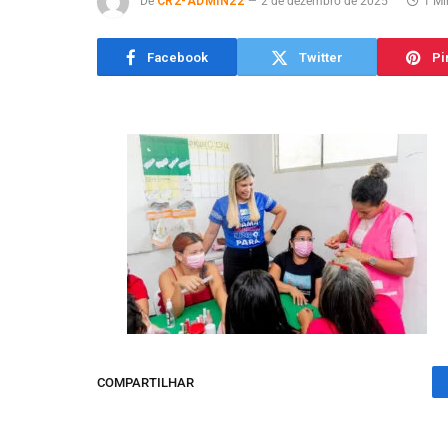
De
CR2-ADMIN22
2 de dezembro de 2025
1 Mi
Facebook
Twitter
Pi
COMPARTILHAR