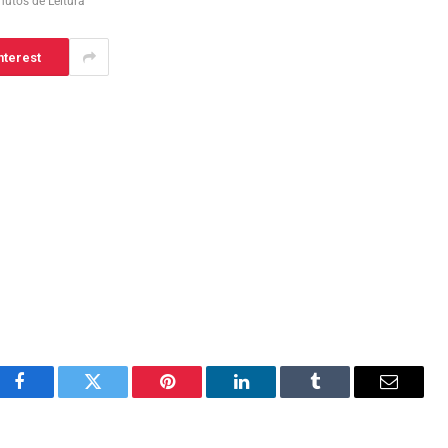
nutos de Leitura
nterest
Facebook
Twitter
Pinterest
LinkedIn
Tumblr
Email