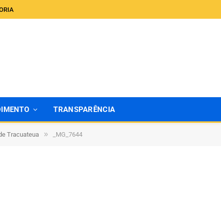
ORIA
DIMENTO
TRANSPARÊNCIA
»
 de Tracuateua
_MG_7644