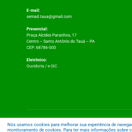
E-mail:
semad.taua@gmail.com
Presencial:
Praça Alcides Paranhos, 17
Centro – Santo Antônio do Tauá – PA
CEP: 68786-000
Eletrônico:
Ouvidoria
/
e-SIC
Todos os direitos reservados a Prefeitura Municipal de Santo A
Nós usamos cookies para melhorar sua experiência de navegação
monitoramento de cookies. Para ter mais informações sobre co