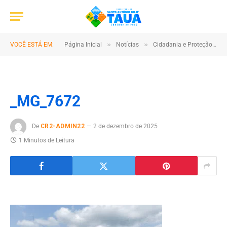
»
»
VOCÊ ESTÁ EM:
Página Inicial
Notícias
Cidadania e Proteção: Ação “16 Dias de Ativismo” leva serviços essenciais à comunidade de Tracuateua
_MG_7672
De
CR2-ADMIN22
2 de dezembro de 2025
1 Minutos de Leitura