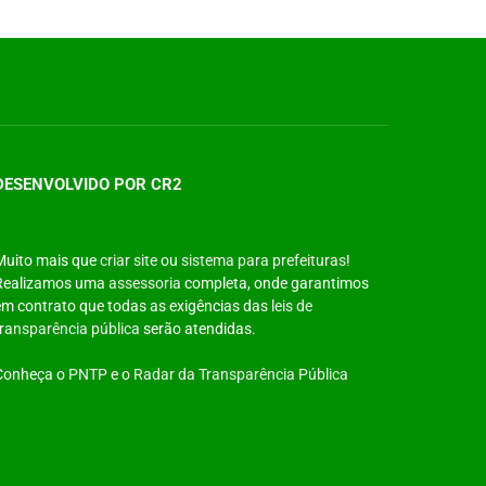
DESENVOLVIDO POR CR2
Muito mais que
criar site
ou
sistema para prefeituras
!
Realizamos uma
assessoria
completa, onde garantimos
em contrato que todas as exigências das
leis de
transparência pública
serão atendidas.
Conheça o
PNTP
e o
Radar da Transparência Pública