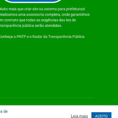
Muito mais que
criar site
ou
sistema para prefeituras
!
Realizamos uma
assessoria
completa, onde garantimos
em contrato que todas as exigências das
leis de
transparência pública
serão atendidas.
Conheça o
PNTP
e o
Radar da Transparência Pública
 Site
Acessar Área Administrativa
Acessar o Webmail
ca de
Leia mais
ACEITO