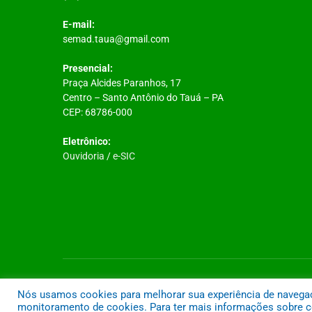
E-mail:
semad.taua@gmail.com
Presencial:
Praça Alcides Paranhos, 17
Centro – Santo Antônio do Tauá – PA
CEP: 68786-000
Eletrônico:
Ouvidoria
/
e-SIC
Todos os direitos reservados a Prefeitura Municipal de Santo A
Nós usamos cookies para melhorar sua experiência de navegação
monitoramento de cookies. Para ter mais informações sobre co