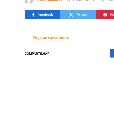
De
CR2-ADMIN17
13 de janeiro de 2025
1 Minu
Facebook
Twitter
Pi
Projetos executados
COMPARTILHAR