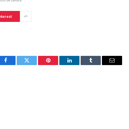
tos de Leitura
nterest
Facebook
Twitter
Pinterest
LinkedIn
Tumblr
Email