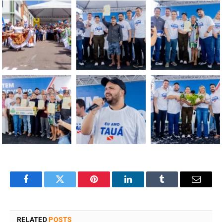
Facebook
Twitter
Pinterest
LinkedIn
Tumblr
Email
RELATED
POSTS