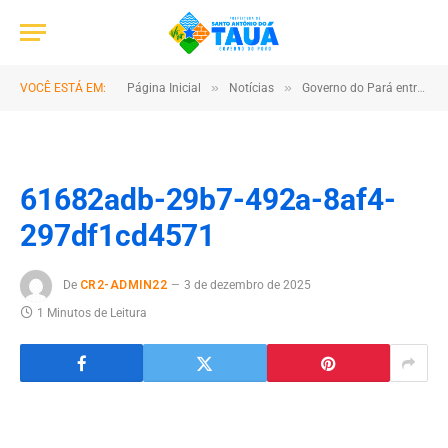
»
»
VOCÊ ESTÁ EM:
Página Inicial
Notícias
Governo do Pará entrega escola totalmente reconstruída em Santo Antônio do Tauá, com novos laboratórios, biblioteca e Centro de Inovação
61682adb-29b7-492a-8af4-
297df1cd4571
De
CR2-ADMIN22
3 de dezembro de 2025
1 Minutos de Leitura