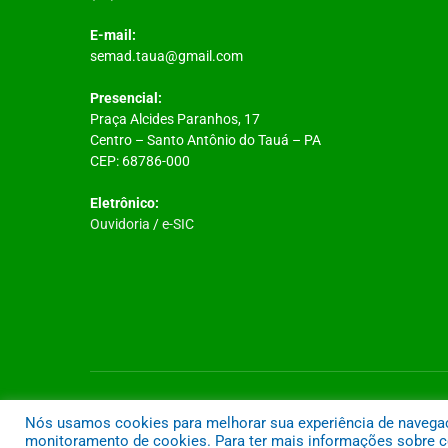
E-mail:
semad.taua@gmail.com
Presencial:
Praça Alcides Paranhos, 17
Centro – Santo Antônio do Tauá – PA
CEP: 68786-000
Eletrônico:
Ouvidoria
/
e-SIC
Todos os direitos reservados a Prefeitura Municipal de Santo A
Nós usamos cookies para melhorar sua experiência de navegação
monitoramento de cookies. Para ter mais informações sobre co