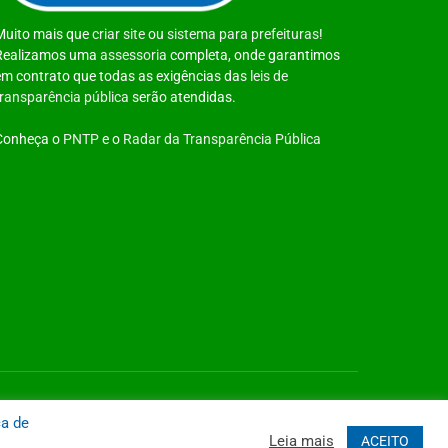
Muito mais que
criar site
ou
sistema para prefeituras
!
Realizamos uma
assessoria
completa, onde garantimos
em contrato que todas as exigências das
leis de
transparência pública
serão atendidas.
Conheça o
PNTP
e o
Radar da Transparência Pública
 Site
Acessar Área Administrativa
Acessar o Webmail
ca de
Leia mais
ACEITO