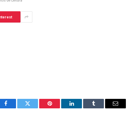
tos de Leitura
nterest
Facebook
Twitter
Pinterest
LinkedIn
Tumblr
Email