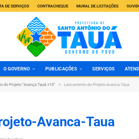
TA DE SERVIÇOS
CONTRACHEQUE
MURAL DE LICITAÇÕES
OUVID
O GOVERNO
PUBLICAÇÕES
SERVIÇOS
ATEN
»
 do Projeto “Avança Tauá +10”
Lancamento-do-Projeto-Avanca-Taua
ojeto-Avanca-Taua