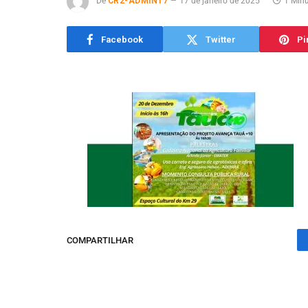
De
CR2-ADMIN17
17 de janeiro de 2025
1 Minu
Facebook
Twitter
Pi
COMPARTILHAR