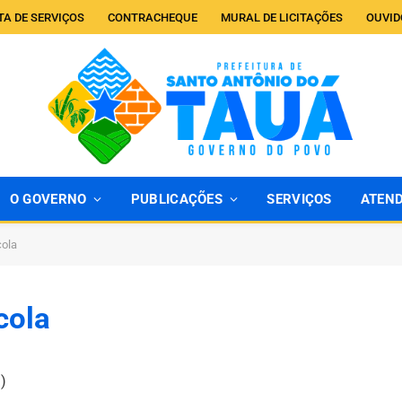
TA DE SERVIÇOS
CONTRACHEQUE
MURAL DE LICITAÇÕES
OUVID
O GOVERNO
PUBLICAÇÕES
SERVIÇOS
ATEN
cola
cola
)