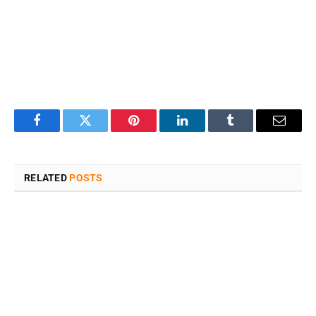
Facebook
Twitter
Pinterest
LinkedIn
Tumblr
Email
RELATED
POSTS