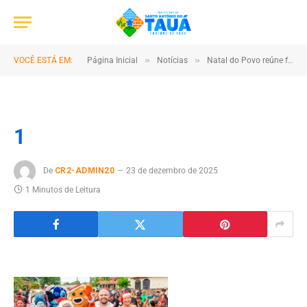
»
»
VOCÊ ESTÁ EM:
Página Inicial
Notícias
Natal do Povo reúne famílias e marca o maior Natal da história de Santo Antônio do Tauá
1
De
CR2-ADMIN20
23 de dezembro de 2025
1 Minutos de Leitura