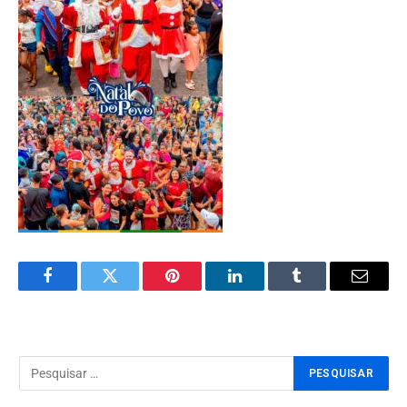
Facebook
Twitter
Pinterest
LinkedIn
Tumblr
Email