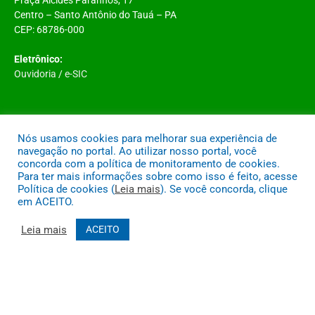
Praça Alcides Paranhos, 17
Centro – Santo Antônio do Tauá – PA
CEP: 68786-000
Eletrônico:
Ouvidoria
/
e-SIC
COMO CHEGAR NA PREFEITURA
Nós usamos cookies para melhorar sua experiência de
navegação no portal. Ao utilizar nosso portal, você
concorda com a política de monitoramento de cookies.
Para ter mais informações sobre como isso é feito, acesse
Política de cookies (
Leia mais
). Se você concorda, clique
em ACEITO.
Leia mais
ACEITO