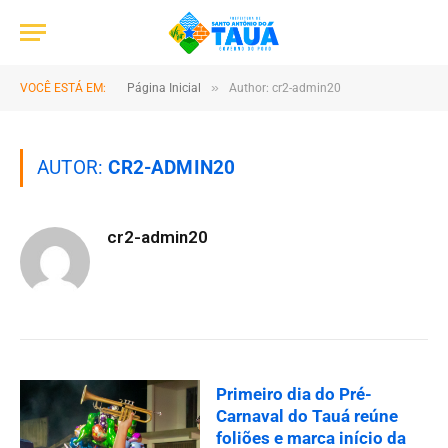
»
VOCÊ ESTÁ EM:
Página Inicial
Author: cr2-admin20
AUTOR:
CR2-ADMIN20
cr2-admin20
Primeiro dia do Pré-
Carnaval do Tauá reúne
foliões e marca início da