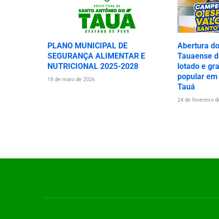
PLANO MUNICIPAL DE
Abertura d
SEGURANÇA ALIMENTAR E
Tauaense de
NUTRICIONAL 2025-2028
lotado e gr
popular em
18 de maio de 2026
Tauá
24 de fevereiro 