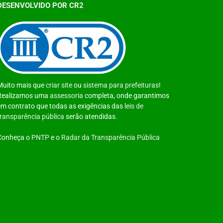
DESENVOLVIDO POR CR2
Muito mais que
criar site
ou
sistema para prefeituras
!
Realizamos uma
assessoria
completa, onde garantimos
em contrato que todas as exigências das
leis de
transparência pública
serão atendidas.
Conheça o
PNTP
e o
Radar da Transparência Pública