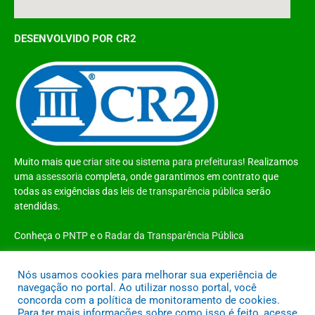
DESENVOLVIDO POR CR2
Muito mais que
criar site
ou
sistema para prefeituras
! Realizamos
uma
assessoria
completa, onde garantimos em contrato que
todas as exigências das
leis de transparência pública
serão
atendidas.
Conheça o
PNTP
e o
Radar da Transparência Pública
Nós usamos cookies para melhorar sua experiência de
navegação no portal. Ao utilizar nosso portal, você
concorda com a política de monitoramento de cookies.
Todos os direitos reservados a Prefeitura Municipal de Santo Antônio do
Para ter mais informações sobre como isso é feito, acesse