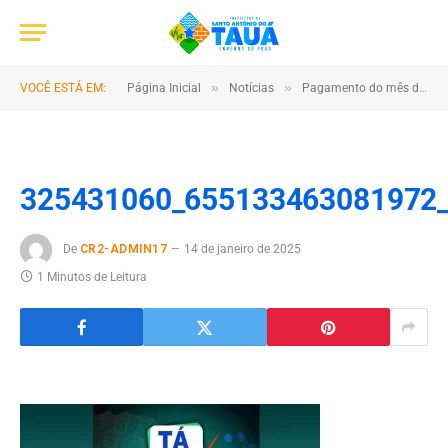
»
»
VOCÊ ESTÁ EM:
Página Inicial
Notícias
Pagamento do mês de dezembro está na conta
325431060_655133463081972
De
CR2-ADMIN17
14 de janeiro de 2025
1 Minutos de Leitura