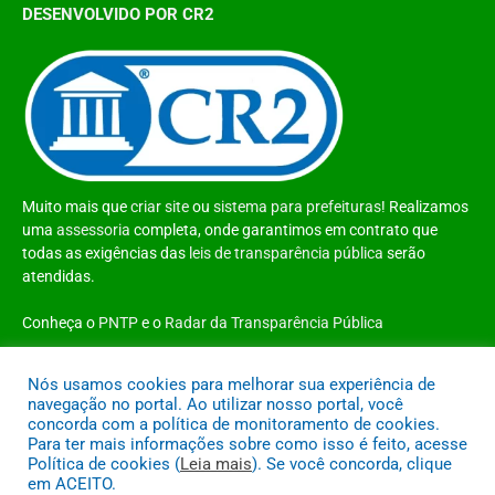
DESENVOLVIDO POR CR2
Muito mais que
criar site
ou
sistema para prefeituras
! Realizamos
uma
assessoria
completa, onde garantimos em contrato que
todas as exigências das
leis de transparência pública
serão
atendidas.
Conheça o
PNTP
e o
Radar da Transparência Pública
Nós usamos cookies para melhorar sua experiência de
navegação no portal. Ao utilizar nosso portal, você
concorda com a política de monitoramento de cookies.
Todos os direitos reservados a Prefeitura Municipal de Santo Antônio do
Para ter mais informações sobre como isso é feito, acesse
Tauá
Política de cookies (
Leia mais
). Se você concorda, clique
em ACEITO.